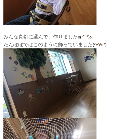
みんな真剣に選んで、作りました
ο(*´˘`*)ο
たんぽぽではこのように飾っていました
(*∩∀∩*)