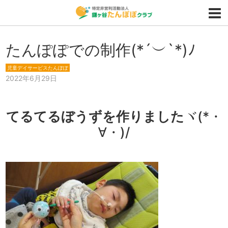
たんぽぽでの制作(*´︶`*)ﾉ
児童デイサービスたんぽぽ
2022年6月29日
てるてるぼうずを作りました
ヾ(*・
∀・)/