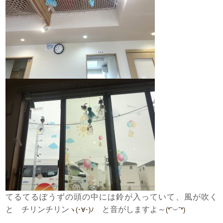
てるてるぼうずの頭の中には鈴が入っていて、風が吹く
と チリンチリン
と音がしますよ～
ヽ(･∀･)ﾉ
(*˘︶˘*)