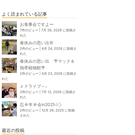
よく読まれている記事
お食事会ですよー
7件のビュー
|
7月 26, 2026 に投稿さ
れた
春休みの思い出🌸
2件のビュー
|
4月 24, 2026 に投稿さ
れた
春休みの思い出 🌴マック＆
熱帯植物館🌴
2件のビュー
|
4月 23, 2026 に投稿さ
れた
♬ドライブ～♩
2件のビュー
|
7月 12, 2026 に投稿さ
れた
忘☆年☆会in2025✩⡱
2件のビュー
|
12月 26, 2025 に投稿
された
最近の投稿