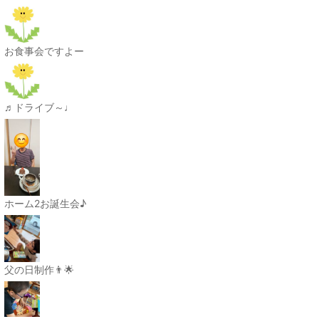
お食事会ですよー
♬ドライブ～♩
ホーム2お誕生会♪
父の日制作👨🌟