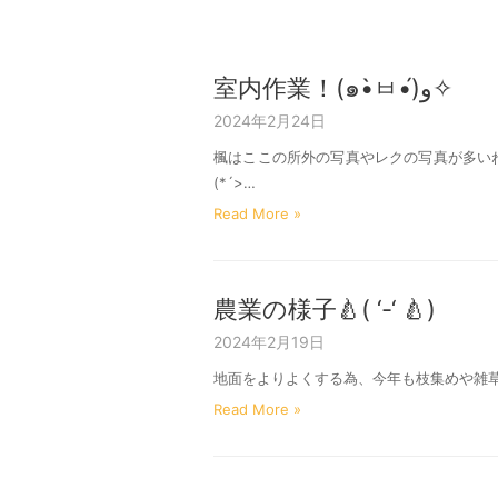
室内作業！(๑•̀ㅂ•́)و✧
2024年2月24日
楓はここの所外の写真やレクの写真が多い
(*´>…
Read More »
農業の様子🍐( ‘-‘ 🍐)
2024年2月19日
地面をよりよくする為、今年も枝集めや雑草抜き
Read More »