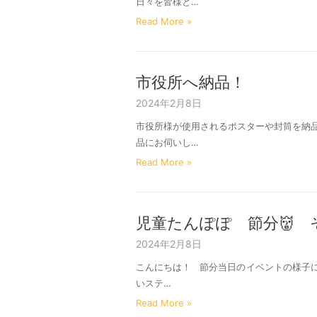
日々を皆様と…
Read More »
市役所へ納品！
2024年2月8日
市役所様が使用されるポスターや封筒を納品
品にお伺いし…
Read More »
児童たんぽぽ 節分👹 
2024年2月8日
こんにちは！ 節分当日のイベントの様子
いステ…
Read More »