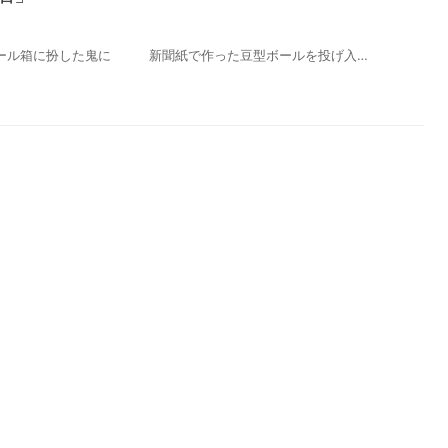
段ボール箱に扮した鬼に 新聞紙で作った豆型ボールを投げ入…