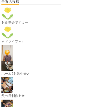
最近の投稿
お食事会ですよー
♬ドライブ～♩
ホーム2お誕生会♪
父の日制作👨🌟