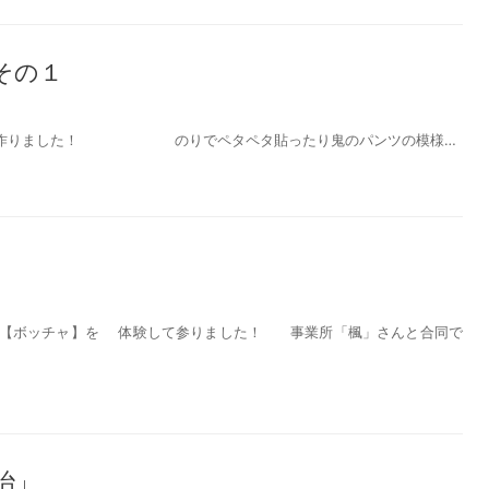
その１
なで作りました！ のりでペタペタ貼ったり鬼のパンツの模様…
ボッチャ】を 体験して参りました！ 事業所「楓」さんと合同で
治」