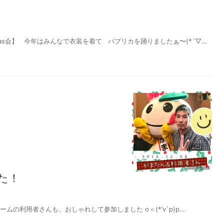
s会】 今年はみんなで衣装を着て パプリカを踊りましたぁ〜(*´▽…
た！
ムの利用者さんも、おしゃれして参加しました o＜(*’v`p)p…