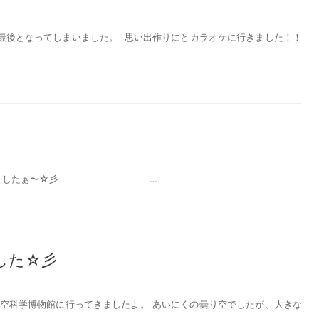
で最後となってしまいました。 思い出作りにとカラオケに行きました！！
み会をしましたぁ〜☆彡 …
した☆彡
の航空科学博物館に行ってきましたよ。 あいにくの曇り空でしたが、大きな