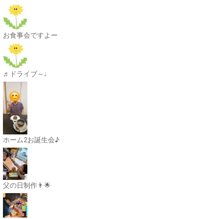
お食事会ですよー
♬ドライブ～♩
ホーム2お誕生会♪
父の日制作👨🌟