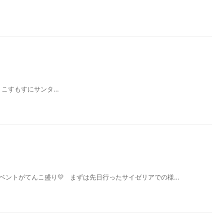
🎄 こすもすにサンタ…
ベントがてんこ盛り💛 まずは先日行ったサイゼリアでの様…