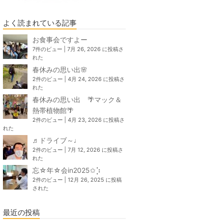
よく読まれている記事
お食事会ですよー
7件のビュー
|
7月 26, 2026 に投稿さ
れた
春休みの思い出🌸
2件のビュー
|
4月 24, 2026 に投稿さ
れた
春休みの思い出 🌴マック＆
熱帯植物館🌴
2件のビュー
|
4月 23, 2026 に投稿さ
れた
♬ドライブ～♩
2件のビュー
|
7月 12, 2026 に投稿さ
れた
忘☆年☆会in2025✩⡱
2件のビュー
|
12月 26, 2025 に投稿
された
最近の投稿