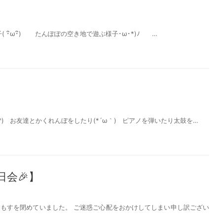
･ิω･ิ) たんぽぽの空き地で遊ぶ様子･ω･*)ﾉ …
) お友達とかくれんぼをしたり(*´ω｀) ピアノを弾いたり太鼓を…
会🎉】
もすを閉めていました。 ご迷惑ご心配をおかけしてしまい申し訳ござい