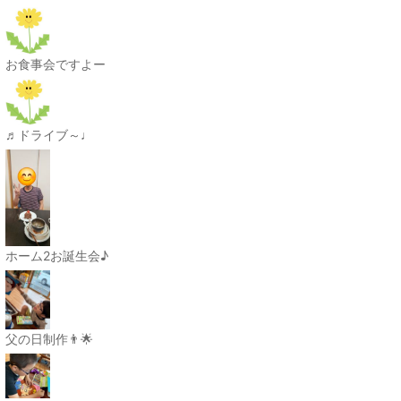
お食事会ですよー
♬ドライブ～♩
ホーム2お誕生会♪
父の日制作👨🌟