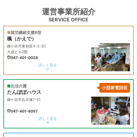
運営事業所紹介
就労継続支援B型
楓（かえで）
鎌ケ谷市東初富4-3-20
大成ビル2階
047-401-0028
詳しく見る
生活介護
小型家電回収
たんぽぽハウス
鎌ケ谷市右京塚7-51
047-401-6057
詳しく見る