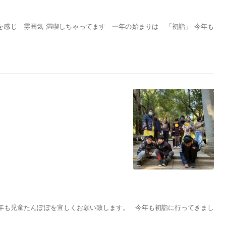
節を感じ 雰囲気 満喫しちゃってます 一年の始まりは 「初詣」 今年も
今年も児童たんぽぽを宜しくお願い致します。 今年も初詣に行ってきまし