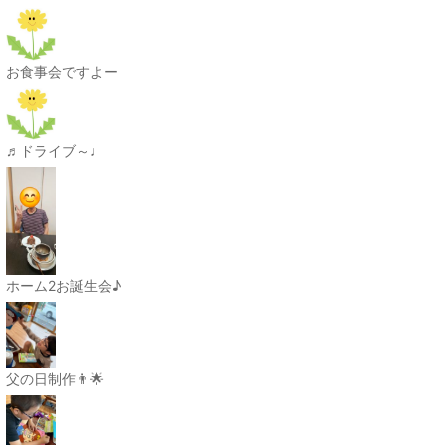
お食事会ですよー
♬ドライブ～♩
ホーム2お誕生会♪
父の日制作👨🌟