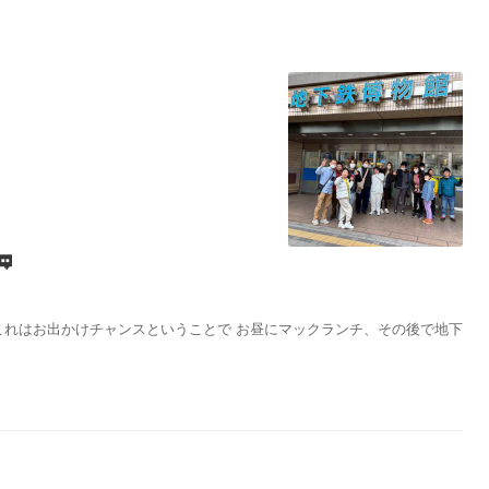

これはお出かけチャンスということで お昼にマックランチ、その後で地下