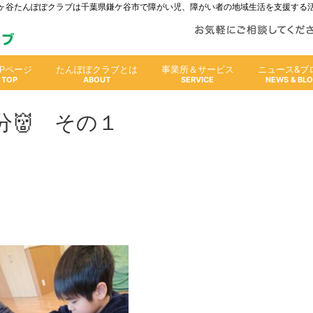
人鎌ヶ谷たんぽぽクラブは千葉県鎌ケ谷市で障がい児、障がい者の地域生活を支援する
OPページ
たんぽぽクラブとは
事業所＆サービス
ニュース&ブ
👹 その１