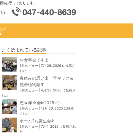
活動を行っております。
ログ
よく読まれている記事
お食事会ですよー
6件のビュー
|
7月 26, 2026 に投稿さ
れた
春休みの思い出 🌴マック＆
熱帯植物館🌴
3件のビュー
|
4月 23, 2026 に投稿さ
れた
忘☆年☆会in2025✩⡱
3件のビュー
|
12月 26, 2025 に投稿
された
ホーム2お誕生会♪
2件のビュー
|
7月 1, 2026 に投稿され
た