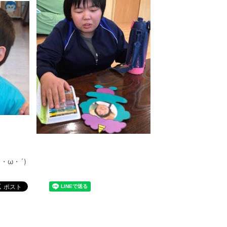
・ω・´)ゞ