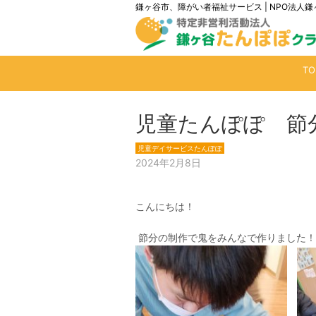
鎌ヶ谷市、障がい者福祉サービス | NPO法
T
児童たんぽぽ 節分
児童デイサービスたんぽぽ
2024年2月8日
こんにちは！
節分の制作で鬼をみんなで作りました！