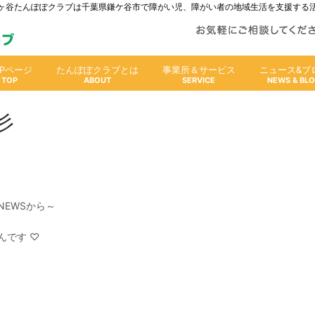
人鎌ヶ谷たんぽぽクラブは千葉県鎌ケ谷市で障がい児、障がい者の地域生活を支援する
OPページ
たんぽぽクラブとは
事業所＆サービス
ニュース&ブ
彡
EWSから～
んです ♡