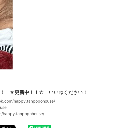
！ ☆更新中！！
☆ いいねください！
k.com/happy.tanpopohouse/
ouse
m/happy.tanpopohouse/