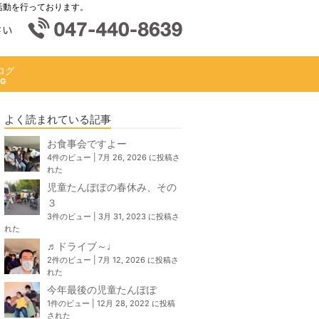
活動を行っております。
ログ
よく読まれている記事
お食事会ですよー
4件のビュー
|
7月 26, 2026 に投稿さ
れた
児童たんぽぽの春休み、その
３
3件のビュー
|
3月 31, 2023 に投稿さ
れた
♬ドライブ～♩
2件のビュー
|
7月 12, 2026 に投稿さ
れた
今年最後の児童たんぽぽ
1件のビュー
|
12月 28, 2022 に投稿
された