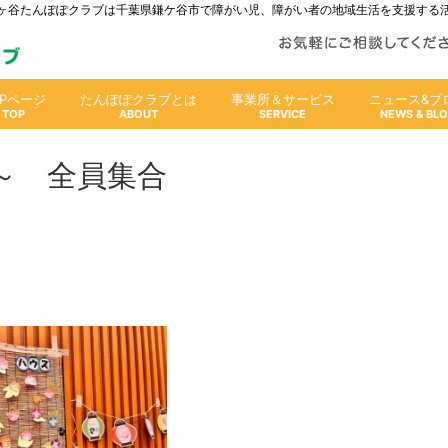
人鎌ヶ谷たんぽぽクラブは千葉県鎌ケ谷市で障がい児、障がい者の地域生活を支援する
OPページ
たんぽぽクラブとは
事業所＆サービス
ニュース&ブ
よ～ 全員集合