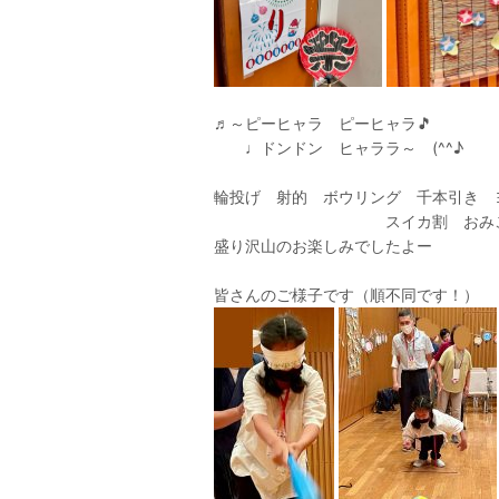
♬～ピーヒャラ ピーヒャラ🎵
♩ドンドン ヒャララ～ (^^♪
輪投げ 射的 ボウリング 千本引き
スイカ割 おみこし 大
盛り沢山のお楽しみでしたよー
皆さんのご様子です（順不同です！）