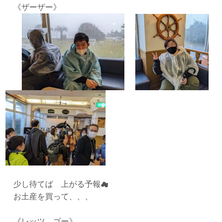
《ザーザー》
少し待てば 上がる予報☁
お土産を買って、、、
《レッツ ゴー》