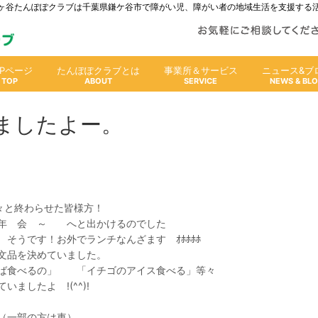
人鎌ヶ谷たんぽぽクラブは千葉県鎌ケ谷市で障がい児、障がい者の地域生活を支援する
OPページ
たんぽぽクラブとは
事業所＆サービス
ニュース&ブ
ましたよー。
々と終わらせた皆様方！
年 会 ～ へと出かけるのでした
そうです！お外でランチなんざます ｵﾎﾎﾎﾎ
文品を決めていました。
ば食べるの」 「イチゴのアイス食べる」等々
ましたよ !(^^)!
（一部の方は車）