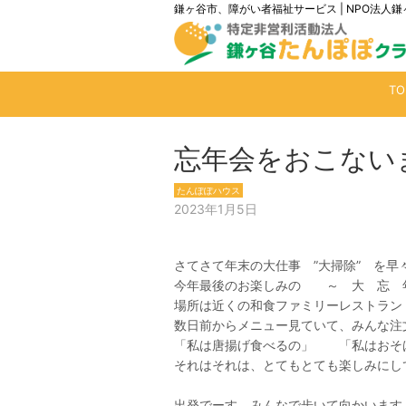
鎌ヶ谷市、障がい者福祉サービス | NPO法
T
忘年会をおこない
たんぽぽハウス
2023年1月5日
さてさて年末の大仕事 ”大掃除” を早
今年最後のお楽しみの ～ 大 忘 
場所は近くの和食ファミリーレストラン 
数日前からメニュー見ていて、みんな注
「私は唐揚げ食べるの」 「私はおそ
それはそれは、とてもとても楽しみにしてい
出発でーす みんなで歩いて向かいます