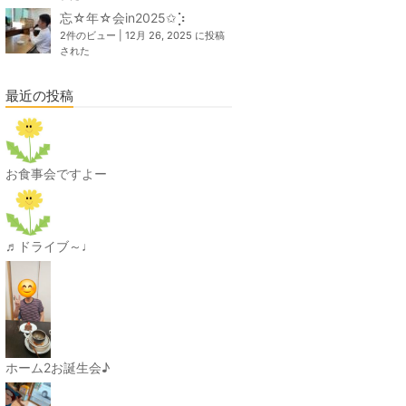
忘☆年☆会in2025✩⡱
2件のビュー
|
12月 26, 2025 に投稿
された
最近の投稿
お食事会ですよー
♬ドライブ～♩
ホーム2お誕生会♪