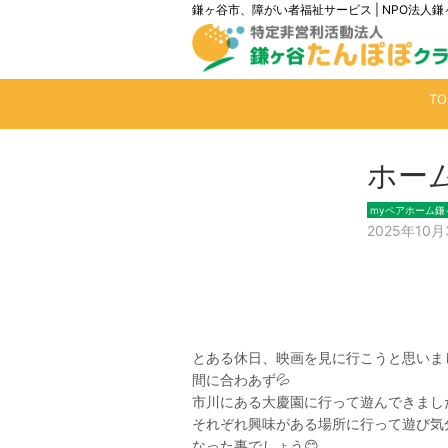
鎌ヶ谷市、障がい者福祉サービス | NPO法
T
ホー
myペアホーム鎌
2025年10月
とある休日、映画を見に行こうと思いま
間に合わあず💦
市川にある大慶園に行って遊んできまし
それぞれ興味がある場所に行って遊び気
なった事でしょう😊