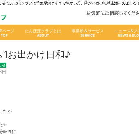
人鎌ヶ谷たんぽぽクラブは千葉県鎌ケ谷市で障がい児、障がい者の地域生活を支援する
OPページ
たんぽぽクラブとは
事業所＆サービス
ニュース&ブ
ム1お出かけ日和♪
ヶ谷
3日
したが
た✨
分転換に