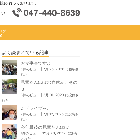
活動を行っております。
ログ
よく読まれている記事
お食事会ですよー
5件のビュー
|
7月 26, 2026 に投稿さ
れた
児童たんぽぽの春休み、その
３
3件のビュー
|
3月 31, 2023 に投稿さ
れた
♬ドライブ～♩
2件のビュー
|
7月 12, 2026 に投稿さ
れた
今年最後の児童たんぽぽ
1件のビュー
|
12月 28, 2022 に投稿
された