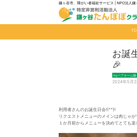
鎌ヶ谷市、障がい者福祉サービス | NPO法
T
お誕
🎉
myペアホーム鎌
2024年5月
利用者さんのお誕生日会!(^^)!
リクエストメニューのメインは肉じゃが
１か月前からメニューを決めてとても楽