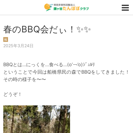
春のBBQ会だぃ！✨✨
楓
2025年3月24日
BBQとは…にっくを…食べる…(о’￢’о)ｼﾞｭﾙﾘ
ということで今回は船橋県民の森でBBQをしてきました！
その時の様子を〜〜
どうぞ！