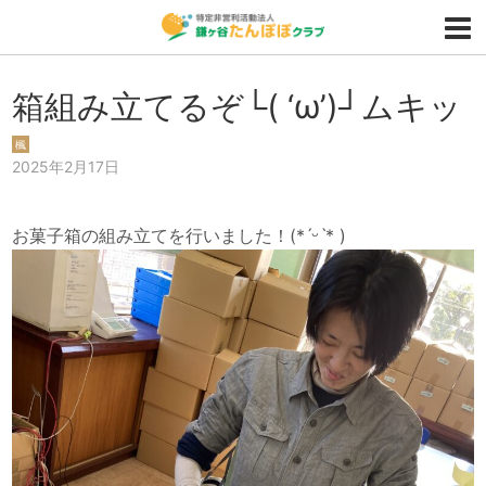
箱組み立てるぞ└( ‘ω’)┘ムキッ
楓
2025年2月17日
お菓子箱の組み立てを行いました！(*ˊᵕˋ* )