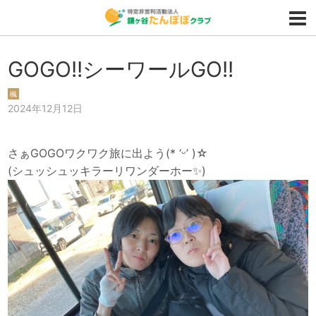
GOGO!!シーワールGO!!
楓
2024年12月12日
さぁGOGOワクワク旅に出よう(* ‘ᵕ’ )☆
(シュッシュッキラーリワンダーホー✨)