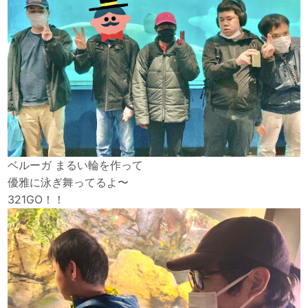
ベルーガ まるい輪を作って
優雅に泳ぎ舞ってるよ〜
321GO！！