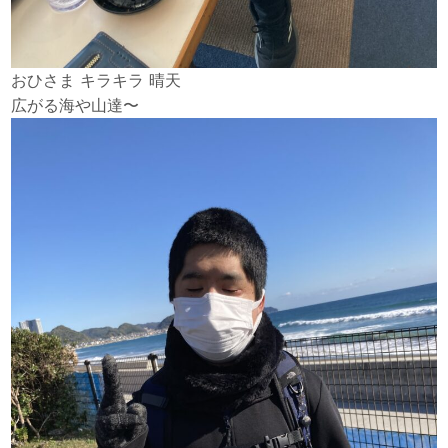
おひさま キラキラ 晴天
広がる海や山達〜