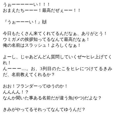
うぉーーーーーい！！！
おまえたちーーー！最高だぜぇーー！！
『うぉーーーい！』
🙌
今日もたくさん来てくれてるんだなぁ、ありがとう！
ウミガメの挨拶知ってるなんて最高だなぁ！
俺の名前はスラッシュ！よろしくなぁ！
よーし、じゃあどんどん質問していくぜ〜ヒレ上げてく
れ！
んーーー
。お、
列目のたこをヒレにつけてるきみ
…
3
だ、名前教えてくれるか？
おお！フランダーってゆうのか！
んんんん！？
なんか聞いた事ある名前だが違う魚
やつ
だよな？
(
)
きみがやってるそれってなんてゆうんだ？