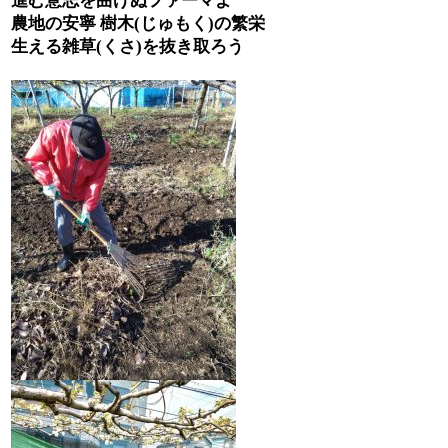
進む意志を曲げぬファーマよ
農地の安寧
樹木
(
じゅもく
)
の繁栄
生える雑草
(
くさ
)
を抜き取ろう