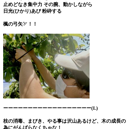
止めどなき集中力
その腕、動かしながら
日光
(
ひかり
)
あび
粉砕する
楓の弓矢
🏹
！！
ーーーーーーーーーーーーーーーーーー
(L)
枝の消毒、まびき、やる事は沢山あるけど、木の成長の
為にがんばらなくちゃな！