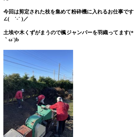
今回は剪定された枝を集めて粉砕機に入れるお仕事です
∠
／
(
˙-˙ )
土埃や木くずがまうので楓ジャンパーを羽織ってます
(*
｀
ω´)b