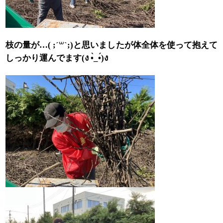
と思いましたが体全体を使って抱えて
枝の量が…( ;´
꒳
`;)
しっかり運んでます
(
ง
•̀_•́)
ง