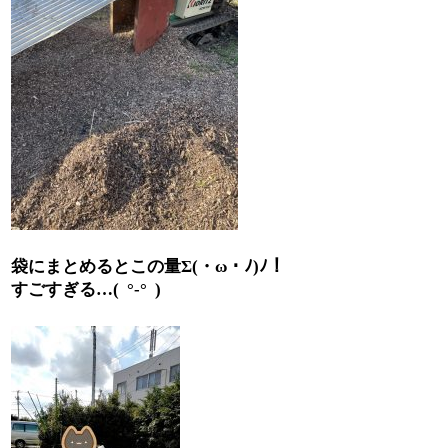
袋にまとめるとこの量
Σ(
・
ω
・ﾉ
)
ﾉ！
すごすぎる
…(
°-°
)