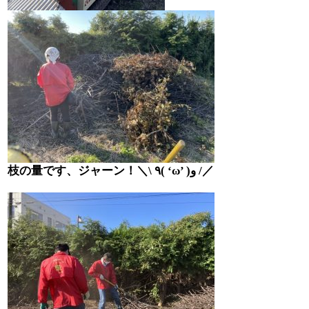
枝の量です、ジャーン！＼
\
٩
( ‘ω’ )
و
/
／