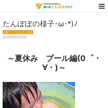
たんぽぽの様子･ω･*)ﾉ
児童デイサービスたんぽぽ
2022年9月22日
～夏休み プール編(0゜・
∀・)～