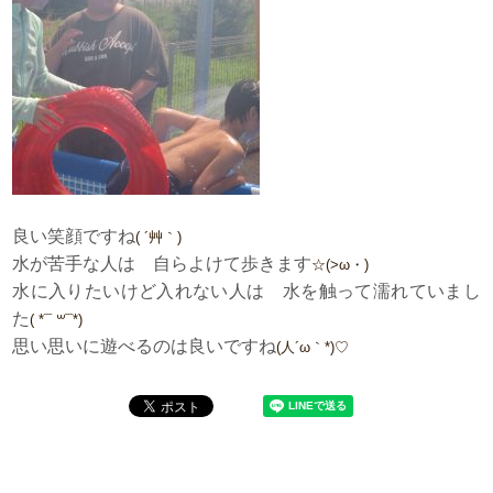
良い笑顔ですね
( ´艸｀)
水が苦手な人は 自らよけて歩きます
☆(>ω・)
水に入りたいけど入れない人は 水を触って濡れていまし
た
( *¯ ꒳¯*)
思い思いに遊べるのは良いですね
(人´ω｀*)♡