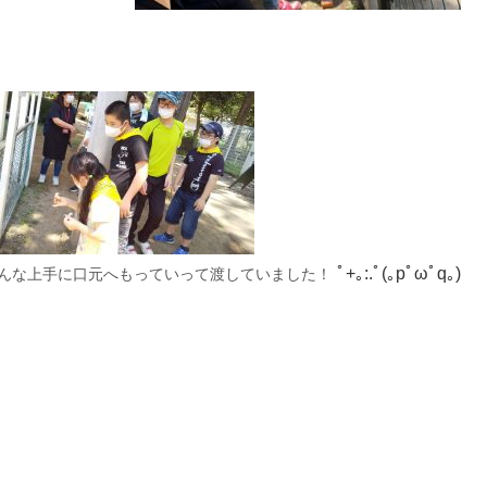
んな上手に口元へもっていって渡していました！
ﾟ+｡:.ﾟ
(｡pﾟωﾟq｡)