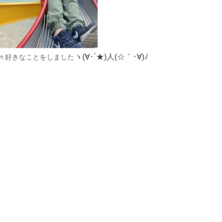
々好きなことをしました
ヽ(∀･´★)人(☆｀･∀)ﾉ