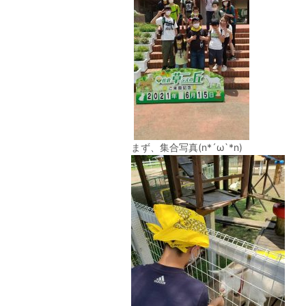
まず、集合写真(n*´ω`*n)