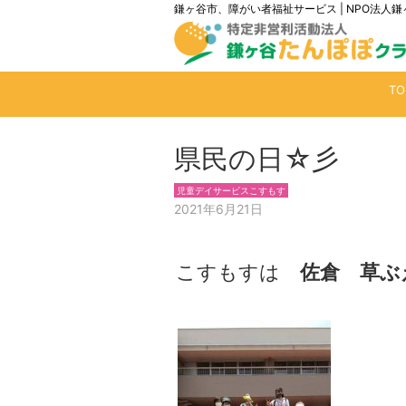
鎌ヶ谷市、障がい者福祉サービス | NPO法
T
県民の日☆彡
児童デイサービスこすもす
2021年6月21日
こすもすは
佐倉 草ぶ