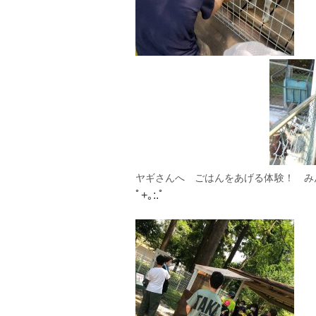
ヤギさんへ ごはんをあげる体験！ み
ﾟ+｡:.ﾟ