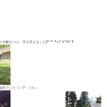
(*´꒳`*ﾉﾉﾞﾊﾟﾁﾊﾟﾁ
と石鹸をつけ、手を洗えました
所でした！(´▽｀) ホッ