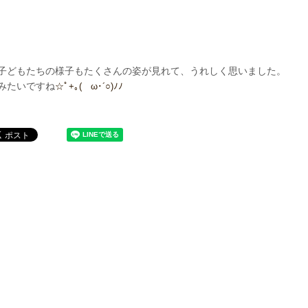
子どもたちの様子もたくさんの姿が見れて、うれしく思いました。
みたいですね
☆ﾟ+｡(ゝω･´○)ﾉﾉ