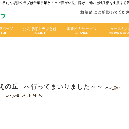
人鎌ヶ谷たんぽぽクラブは千葉県鎌ケ谷市で障がい児、障がい者の地域生活を支援する
OPページ
たんぽぽクラブとは
事業所＆サービス
ニュース&ブ
えの丘
へ行ってまいりました～～
ﾟ.+:｡((((o・
ω・)o))) ﾟ.+:｡ﾄﾞｷﾄﾞｷ♪