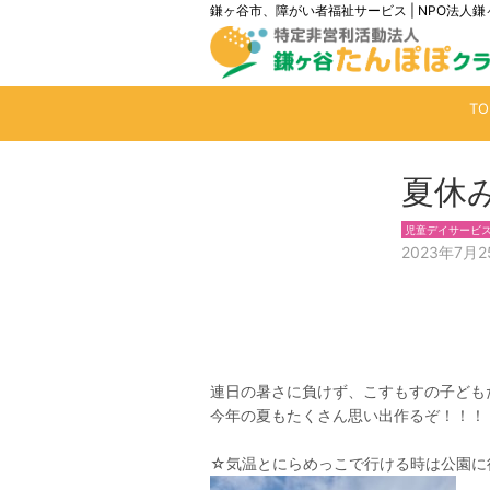
鎌ヶ谷市、障がい者福祉サービス | NPO法
T
夏休
児童デイサービ
2023年7月2
連日の暑さに負けず、こすもすの子どもた
今年の夏もたくさん思い出作るぞ！！！
☆気温とにらめっこで行ける時は公園に