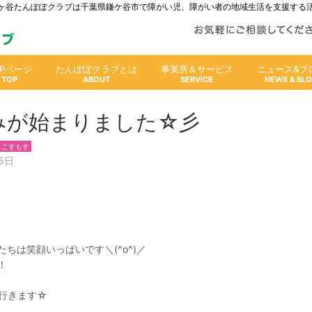
人鎌ヶ谷たんぽぽクラブは千葉県鎌ケ谷市で障がい児、障がい者の地域生活を支援する
OPページ
たんぽぽクラブとは
事業所＆サービス
ニュース&ブ
みが始まりました☆彡
スこすもす
5日
ちは笑顔いっぱいです＼(^o^)／
！
行きます☆