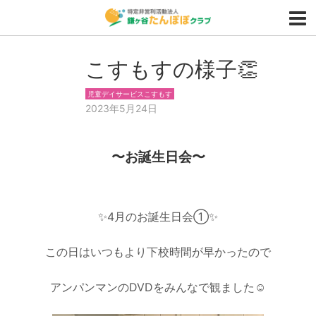
こすもすの様子👏
児童デイサービスこすもす
2023年5月24日
〜お誕生日会〜
✨4月のお誕生日会①✨
この日はいつもより下校時間が早かったので
アンパンマンのDVDをみんなで観ました☺️