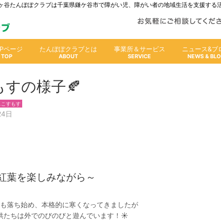
人鎌ヶ谷たんぽぽクラブは千葉県鎌ケ谷市で障がい児、障がい者の地域生活を支援する
OPページ
たんぽぽクラブとは
事業所＆サービス
ニュース&ブ
もすの様子🍂
スこすもす
24日
紅葉を楽しみながら～
も落ち始め、本格的に寒くなってきましたが
供たちは外でのびのびと遊んでいます！☀