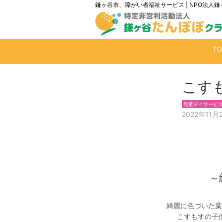
鎌ヶ谷市、障がい者福祉サービス | NPO法
T
こす
児童デイサービ
2022年11月
～
綺麗に色づいた葉
こすもすの子